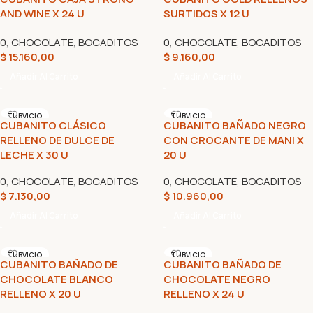
AND WINE X 24 U
SURTIDOS X 12 U
0
,
CHOCOLATE
,
BOCADITOS
0
,
CHOCOLATE
,
BOCADITOS
$
15.160,00
$
9.160,00
Añadir Al Carrito
Añadir Al Carrito
TUBVICIO
TUBVICIO
CUBANITO CLÁSICO
CUBANITO BAÑADO NEGRO
RELLENO DE DULCE DE
CON CROCANTE DE MANI X
LECHE X 30 U
20 U
0
,
CHOCOLATE
,
BOCADITOS
0
,
CHOCOLATE
,
BOCADITOS
$
7.130,00
$
10.960,00
Añadir Al Carrito
Añadir Al Carrito
TUBVICIO
TUBVICIO
CUBANITO BAÑADO DE
CUBANITO BAÑADO DE
CHOCOLATE BLANCO
CHOCOLATE NEGRO
RELLENO X 20 U
RELLENO X 24 U