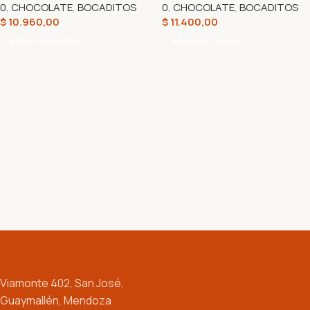
0
,
CHOCOLATE
,
BOCADITOS
0
,
CHOCOLATE
,
BOCADITOS
$
10.960,00
$
11.400,00
Añadir Al Carrito
Añadir Al Carrito
Viamonte 402, San José,
Guaymallén, Mendoza