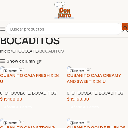
BOCADITOS
Inicio
CHOCOLATE
BOCADITOS
Show column
TUBVICIO
TUBVICIO
CUBANITO CAJA FRESH X 24
CUBANITO CAJA CREAMY
U
AND SWEET X 24 U
0
,
CHOCOLATE
,
BOCADITOS
0
,
CHOCOLATE
,
BOCADITOS
$
15.160,00
$
15.160,00
Añadir Al Carrito
Añadir Al Carrito
TUBVICIO
TUBVICIO
CUBANITO CAJA STRONG
CUBANITO GOLD RELLENOS