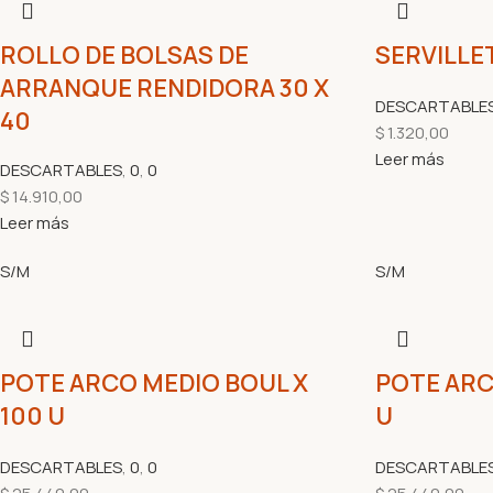
ROLLO DE BOLSAS DE
SERVILLE
ARRANQUE RENDIDORA 30 X
DESCARTABLE
40
$
1.320,00
Leer más
DESCARTABLES
,
0
,
0
$
14.910,00
Leer más
S/M
S/M
POTE ARCO MEDIO BOUL X
POTE ARC
100 U
U
DESCARTABLES
,
0
,
0
DESCARTABLE