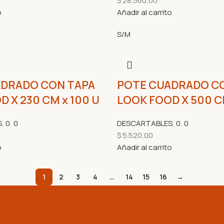
$
28.560,00
o
Añadir al carrito
S/M
ADRADO CON TAPA
POTE CUADRADO C
 X 230 CM x 100 U
LOOK FOOD X 500 CM
S
,
0
,
0
DESCARTABLES
,
0
,
0
$
5.520,00
o
Añadir al carrito
1
2
3
4
…
14
15
16
→