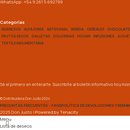
WhatsApp: +54 9 261 5 692799
Productos
Categorías
ADEREZOS
ALFAJORES
ARTESANAL
BEBIDA
CEREALES
CHOCOLATE
FRUTOS SECOS
GALLETAS
GOLOSINAS
HOGAR
INFUSIONES
JUGUE
TEXTIL E INDUMENTARIA
Seguinos en nuestras redes:
Suscribite a nuestro boletín informativo
Sé el primero en enterarte. Suscribite al boletín informativo hoy mi
© Distribuidora Don Justo 2024
PREGUNTAS FRECUENTES – FAQS
POLÍTICA DE DEVOLUCIONES Y REEM
2025 Don Justo |
Powered by Tenacity
Menu
Lista de deseos