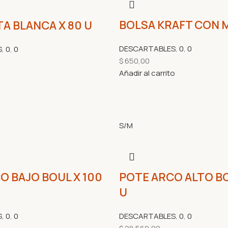
BOLSA KRAFT CON M
TA BLANCA X 80 U
DESCARTABLES
,
0
,
0
S
,
0
,
0
$
650,00
Añadir al carrito
S/M
O BAJO BOUL X 100
POTE ARCO ALTO BO
U
S
,
0
,
0
DESCARTABLES
,
0
,
0