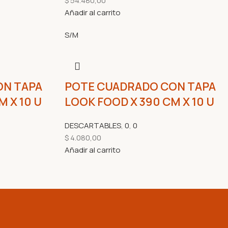
$
54.480,00
Añadir al carrito
S/M
ON TAPA
POTE CUADRADO CON TAPA
 X 10 U
LOOK FOOD X 390 CM X 10 U
DESCARTABLES
,
0
,
0
$
4.080,00
Añadir al carrito