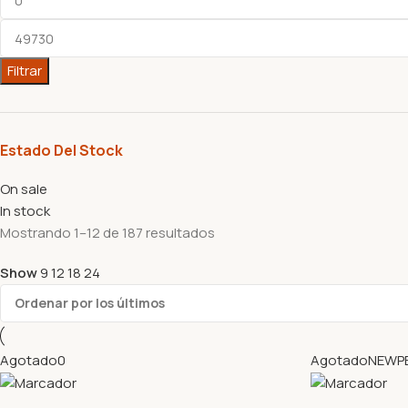
Filtrar
Estado Del Stock
On sale
In stock
Mostrando 1–12 de 187 resultados
Show
9
12
18
24
Agotado
0
Agotado
NEWP