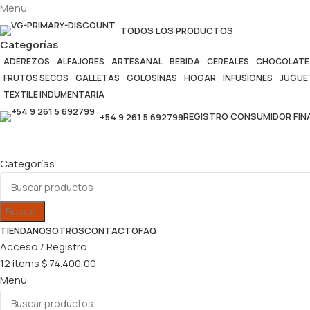
Menu
TODOS LOS PRODUCTOS
Categorías
ADEREZOS
ALFAJORES
ARTESANAL
BEBIDA
CEREALES
CHOCOLATE
FRUTOS SECOS
GALLETAS
GOLOSINAS
HOGAR
INFUSIONES
JUGUE
TEXTIL E INDUMENTARIA
REGISTRO CONSUMIDOR FINA
+54 9 261 5 692799
Categorías
Buscar
TIENDA
NOSOTROS
CONTACTO
FAQ
Acceso / Registro
12
items
$
74.400,00
Menu