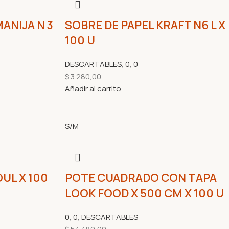
ANIJA N 3
SOBRE DE PAPEL KRAFT N6 L X
100 U
DESCARTABLES
,
0
,
0
$
3.280,00
Añadir al carrito
S/M
UL X 100
POTE CUADRADO CON TAPA
LOOK FOOD X 500 CM X 100 U
0
,
0
,
DESCARTABLES