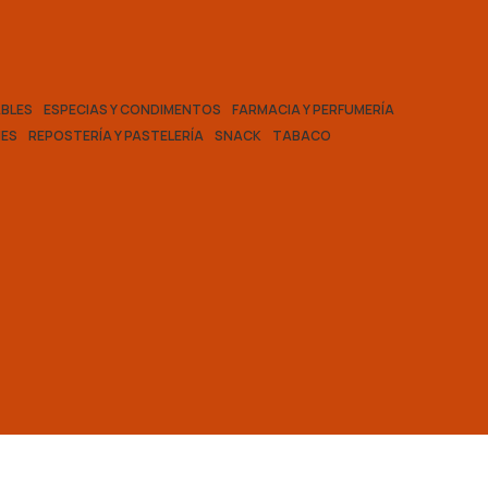
BLES
ESPECIAS Y CONDIMENTOS
FARMACIA Y PERFUMERÍA
ES
REPOSTERÍA Y PASTELERÍA
SNACK
TABACO