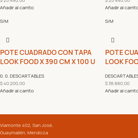
$
25.440,00
$
25.440,00
Añadir al carrito
Añadir al carrit
S/M
S/M
POTE CUADRADO CON TAPA
POTE CU
LOOK FOOD X 390 CM X 100 U
LOOK FOOD
0
,
0
,
DESCARTABLES
DESCARTABLE
$
40.200,00
$
38.880,00
Añadir al carrito
Añadir al carrit
Viamonte 402, San José,
Guaymallén, Mendoza