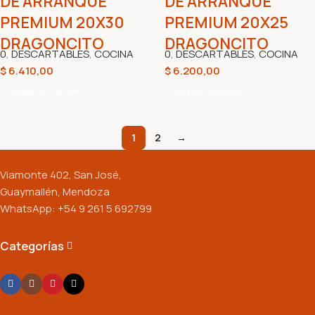
DE ARRANQUE
DE ARRANQUE
PREMIUM 20X30
PREMIUM 20X25
DRAGONCITO
DRAGONCITO
0
,
DESCARTABLES
,
COCINA
0
,
DESCARTABLES
,
COCINA
$
6.410,00
$
6.200,00
Añadir Al Carrito
Añadir Al Carrito
1
2
→
Viamonte 402, San José,
Guaymallén, Mendoza
WhatsApp: +54 9 261 5 692799
Productos
Categorías
Seguinos en nuestras redes: