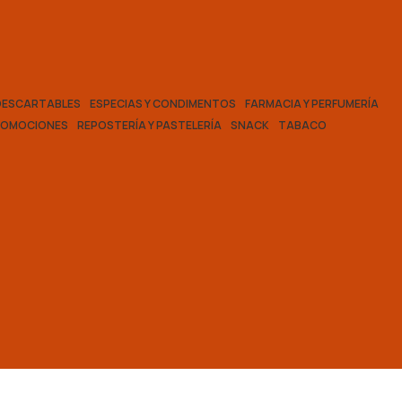
DESCARTABLES
ESPECIAS Y CONDIMENTOS
FARMACIA Y PERFUMERÍA
ROMOCIONES
REPOSTERÍA Y PASTELERÍA
SNACK
TABACO