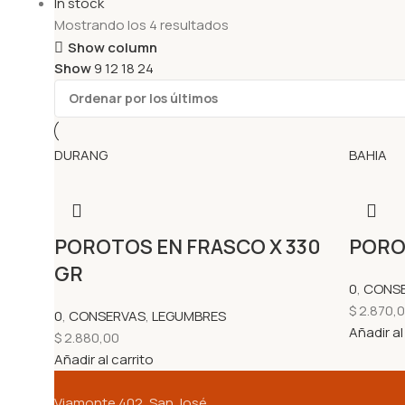
In stock
Mostrando los 4 resultados
Show column
Show
9
12
18
24
DURANG
BAHIA
POROTOS EN FRASCO X 330
PORO
GR
0
,
CONS
$
2.870,
0
,
CONSERVAS
,
LEGUMBRES
Añadir al
$
2.880,00
Añadir al carrito
Viamonte 402, San José,