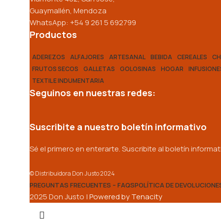
Guaymallén, Mendoza
WhatsApp: +54 9 261 5 692799
Productos
ADEREZOS
ALFAJORES
ARTESANAL
BEBIDA
CEREALES
CH
FRUTOS SECOS
GALLETAS
GOLOSINAS
HOGAR
INFUSIONE
TEXTIL E INDUMENTARIA
Seguinos en nuestras redes:
Suscribite a nuestro boletín informativo
Sé el primero en enterarte. Suscribite al boletín inform
© Distribuidora Don Justo 2024
PREGUNTAS FRECUENTES – FAQS
POLÍTICA DE DEVOLUCIONE
2025 Don Justo |
Powered by Tenacity