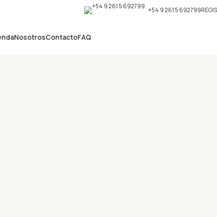
+54 9 261 5 692799
REGI
enda
Nosotros
Contacto
FAQ