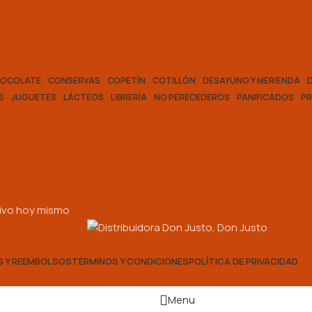
OCOLATE
CONSERVAS
COPETÍN
COTILLÓN
DESAYUNO Y MERIENDA
S
JUGUETES
LÁCTEOS
LIBRERÍA
NO PERECEDEROS
PANIFICADOS
P
ativo hoy mismo
S Y REEMBOLSOS
TÉRMINOS Y CONDICIONES
POLÍTICA DE PRIVACIDAD
Menu