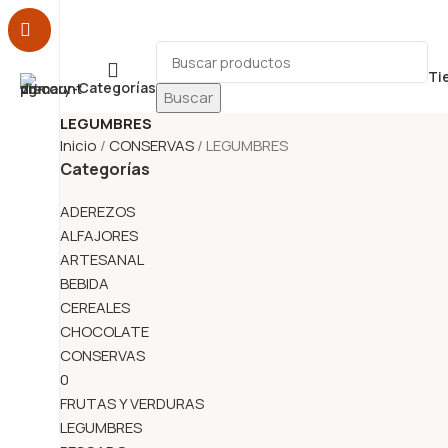
Ti
Categorías
Buscar
LEGUMBRES
ADEREZOS
ALFAJORES
ARTESANAL
Inicio
CONSERVAS
LEGUMBRES
BEBIDA
CEREALES
CHOCOLATE
Categorías
CONSERVAS
COPETÍN
COTILLÓN
DESAYUNO Y MERIENDA
DESCARTABLES
ADEREZOS
ESPECIAS Y CONDIMENTOS
ALFAJORES
FARMACIA Y PERFUMERÍA
ARTESANAL
FRUTOS SECOS
GALLETAS
BEBIDA
GOLOSINAS
HOGAR
INFUSIONES
CEREALES
JUGUETES
LÁCTEOS
LIBRERÍA
CHOCOLATE
NO PERECEDEROS
PANIFICADOS
CONSERVAS
PROMOCIONES
0
REPOSTERÍA Y PASTELERÍA
SNACK
FRUTAS Y VERDURAS
TABACO
TEXTIL E INDUMENTARIA
LEGUMBRES