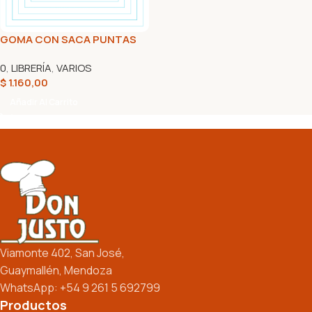
GOMA CON SACA PUNTAS
0
,
LIBRERÍA
,
VARIOS
$
1.160,00
Añadir Al Carrito
Viamonte 402, San José,
Guaymallén, Mendoza
WhatsApp: +54 9 261 5 692799
Productos