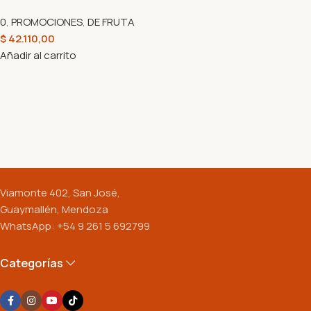
0
,
PROMOCIONES
,
DE FRUTA
$
42.110,00
Añadir al carrito
Viamonte 402, San José,
Guaymallén, Mendoza
WhatsApp: +54 9 261 5 692799
Productos
Categorías
Seguinos en nuestras redes: