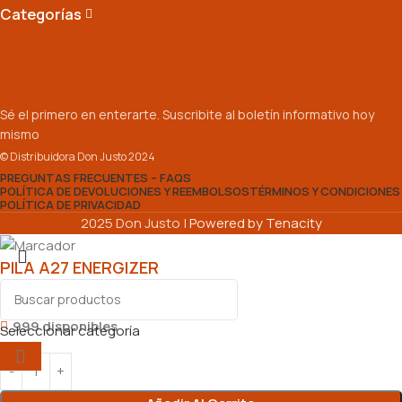
Categorías
Seguinos en nuestras redes:
Suscribite a nuestro boletín informativo
Sé el primero en enterarte. Suscribite al boletín informativo hoy
mismo
© Distribuidora Don Justo 2024
PREGUNTAS FRECUENTES – FAQS
POLÍTICA DE DEVOLUCIONES Y REEMBOLSOS
TÉRMINOS Y CONDICIONES
POLÍTICA DE PRIVACIDAD
2025 Don Justo |
Powered by Tenacity
PILA A27 ENERGIZER
$
2.540,00
999 disponibles
Seleccionar categoría