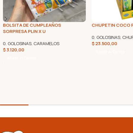
BOLSITA DE CUMPLEAÑOS
CHUPETIN COCO P
SORPRESA PLIN X U
0
,
GOLOSINAS
,
CHUP
0
,
GOLOSINAS
,
CARAMELOS
$
23.500,00
$
3.120,00
Añadir Al Carrito
Añadir Al Carrito