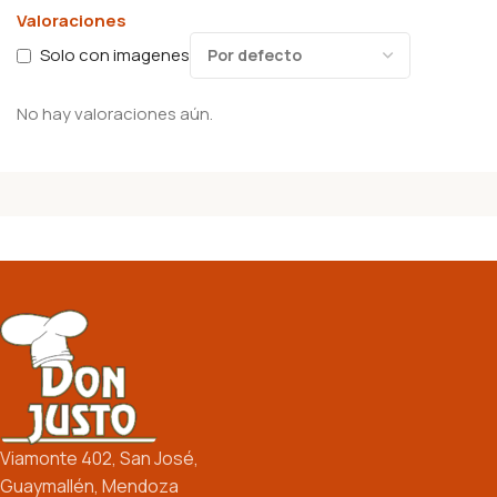
Valoraciones
Solo con imagenes
No hay valoraciones aún.
Viamonte 402, San José,
Guaymallén, Mendoza