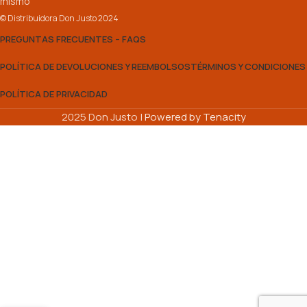
mismo
© Distribuidora Don Justo 2024
PREGUNTAS FRECUENTES – FAQS
POLÍTICA DE DEVOLUCIONES Y REEMBOLSOS
TÉRMINOS Y CONDICIONES
POLÍTICA DE PRIVACIDAD
2025 Don Justo |
Powered by Tenacity
BOLSA