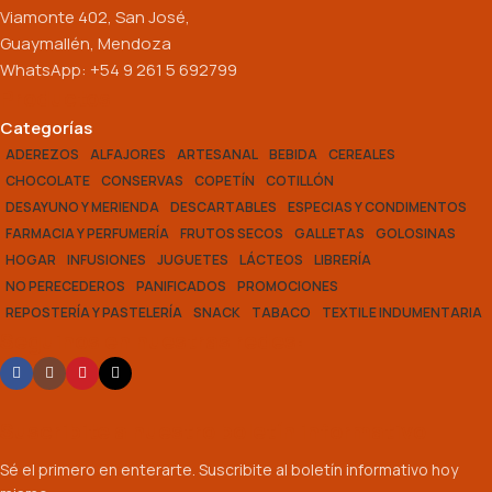
Viamonte 402, San José,
Guaymallén, Mendoza
WhatsApp: +54 9 261 5 692799
Productos
Categorías
ADEREZOS
ALFAJORES
ARTESANAL
BEBIDA
CEREALES
CHOCOLATE
CONSERVAS
COPETÍN
COTILLÓN
DESAYUNO Y MERIENDA
DESCARTABLES
ESPECIAS Y CONDIMENTOS
FARMACIA Y PERFUMERÍA
FRUTOS SECOS
GALLETAS
GOLOSINAS
HOGAR
INFUSIONES
JUGUETES
LÁCTEOS
LIBRERÍA
NO PERECEDEROS
PANIFICADOS
PROMOCIONES
REPOSTERÍA Y PASTELERÍA
SNACK
TABACO
TEXTIL E INDUMENTARIA
Seguinos en nuestras redes:
Suscribite a nuestro boletín informativo
Sé el primero en enterarte. Suscribite al boletín informativo hoy