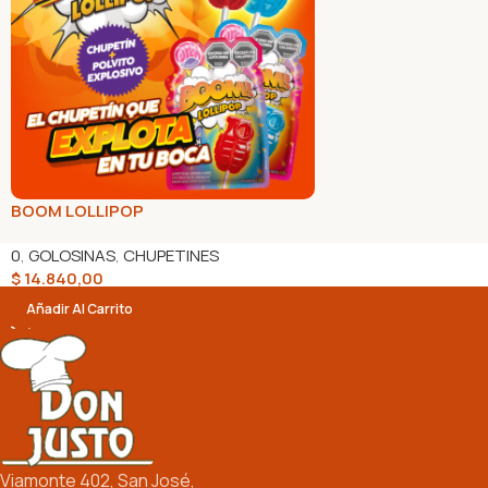
BOOM LOLLIPOP
0
,
GOLOSINAS
,
CHUPETINES
$
14.840,00
Añadir Al Carrito
Viamonte 402, San José,