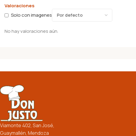
Valoraciones
Solo con imagenes
No hay valoraciones aún.
Viamonte 402, San José,
Guaymallén, Mendoza