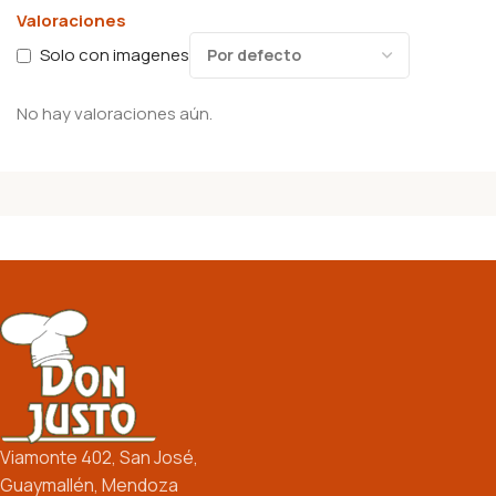
Valoraciones
Solo con imagenes
No hay valoraciones aún.
Viamonte 402, San José,
Guaymallén, Mendoza