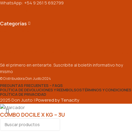
WhatsApp: +54 9 261 5 692799
Productos
Categorías
Seguinos en nuestras redes:
Suscribite a nuestro boletín informativo
Sé el primero en enterarte. Suscribite al boletín informativo hoy
mismo
© Distribuidora Don Justo 2024
PREGUNTAS FRECUENTES – FAQS
POLÍTICA DE DEVOLUCIONES Y REEMBOLSOS
TÉRMINOS Y CONDICIONES
POLÍTICA DE PRIVACIDAD
2025 Don Justo |
Powered by Tenacity
COMBO DOCILE X KG – 3U
$
30.350,00