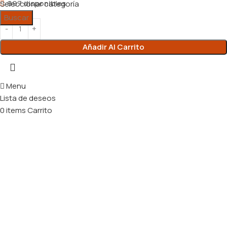
997 disponibles
Seleccionar categoría
Buscar
Añadir Al Carrito
Menu
Lista de deseos
0
items
Carrito