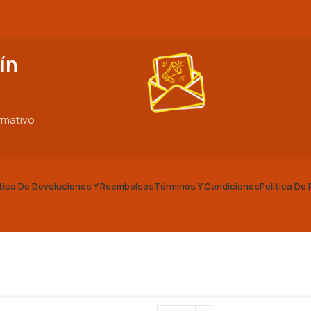
ín
ormativo
ítica De Devoluciones Y Reembolsos
Términos Y Condiciones
Política De