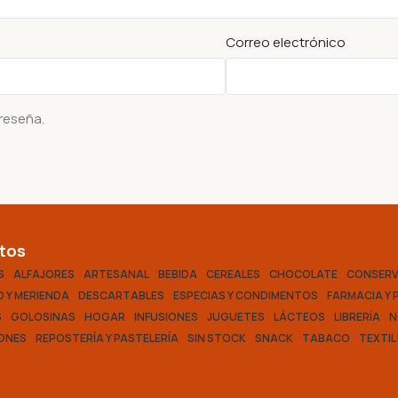
Correo electrónico
 reseña.
tos
S
ALFAJORES
ARTESANAL
BEBIDA
CEREALES
CHOCOLATE
CONSER
 Y MERIENDA
DESCARTABLES
ESPECIAS Y CONDIMENTOS
FARMACIA Y 
S
GOLOSINAS
HOGAR
INFUSIONES
JUGUETES
LÁCTEOS
LIBRERÍA
N
ONES
REPOSTERÍA Y PASTELERÍA
SIN STOCK
SNACK
TABACO
TEXTIL