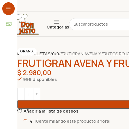
Categorías
ADEREZOS
ALFAJORES
ARTESANAL
BEBIDA
CEREALES
CHOCOLATE
GRANIX
Inicio
GALLETAS
0
0
FRUTIGRAN AVENA Y FRUTOS ROJO
CONSERVAS
COPETÍN
FRUTIGRAN AVENA Y FR
COTILLÓN
DESAYUNO Y MERIENDA
$
2.980,00
DESCARTABLES
999 disponibles
ESPECIAS Y CONDIMENTOS
FARMACIA Y PERFUMERÍA
FRUTOS SECOS
GALLETAS
GOLOSINAS
HOGAR
INFUSIONES
JUGUETES
Añadir a la lista de deseos
LÁCTEOS
LIBRERÍA
4
¡Gente mirando este producto ahora!
NO PERECEDEROS
PANIFICADOS