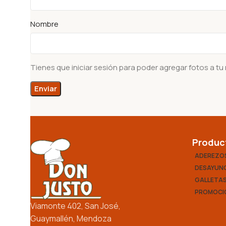
Nombre
Tienes que iniciar sesión para poder agregar fotos a tu
Produc
ADEREZO
DESAYUNO
GALLETA
PROMOCI
Viamonte 402, San José,
Guaymallén, Mendoza