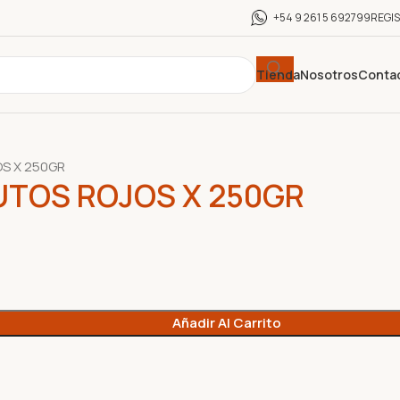
+54 9 261 5 692799
REGI
Tienda
Nosotros
Conta
S X 250GR
UTOS ROJOS X 250GR
Añadir Al Carrito