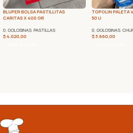
BLUPER BOLSA PASTILLITAS
TOPOLIN PALETA 
CARITAS X 400 GR
50 U
0
,
GOLOSINAS
,
PASTILLAS
0
,
GOLOSINAS
,
CHUP
$
4.020,00
$
3.660,00
Añadir Al Carrito
Añadir Al Carrito