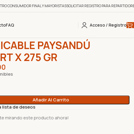
STRO CONSUMIDOR FINAL Y MAYORISTAS
SOLICITAR REGISTRO PARA REPARTIDOR
cto
FAQ
Acceso / Registro
INAS
0
0
MASTICABLE PAYSANDÚ YOGURT X 275 GR
ICABLE PAYSANDÚ
RT X 275 GR
00
nibles
Añadir Al Carrito
a lista de deseos
te mirando este producto ahora!