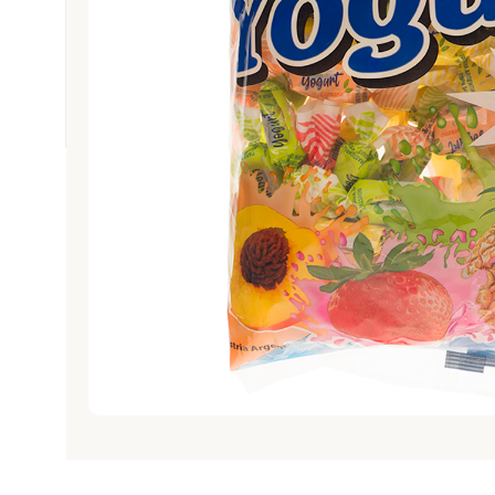
PROMOCIONES
REPOSTERÍA Y PASTELERÍA
SIN STOCK
SNACK
TABACO
TEXTIL E INDUMENTARIA