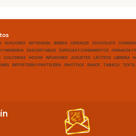
tos
S
ALFAJORES
ARTESANAL
BEBIDA
CEREALES
CHOCOLATE
CONSER
 Y MERIENDA
DESCARTABLES
ESPECIAS Y CONDIMENTOS
FARMACIA Y 
S
GOLOSINAS
HOGAR
INFUSIONES
JUGUETES
LÁCTEOS
LIBRERÍA
N
ONES
REPOSTERÍA Y PASTELERÍA
SIN STOCK
SNACK
TABACO
TEXTIL
ín