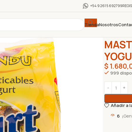
+54 9 261 5 692799
REGI
Tienda
Nosotros
Conta
Inicio
GOLOS
MAST
YOGU
$
1.680,
999 dispo
Añadir a l
6
¡Gen