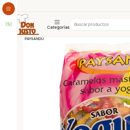
Categorías
ADEREZOS
ALFAJORES
PAYSANDÚ
ARTESANAL
BEBIDA
CEREALES
CHOCOLATE
CONSERVAS
COPETÍN
COTILLÓN
DESAYUNO Y MERIENDA
DESCARTABLES
ESPECIAS Y CONDIMENTOS
FARMACIA Y PERFUMERÍA
FRUTOS SECOS
GALLETAS
GOLOSINAS
HOGAR
INFUSIONES
JUGUETES
LÁCTEOS
LIBRERÍA
NO PERECEDEROS
PANIFICADOS