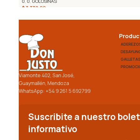
0
,
0
,
GOLOSINAS
$
3.330,00
Añadir Al Carrito
Produc
ADEREZO
DESAYUNO
GALLETA
PROMOCI
Viamonte 402, San José,
Guaymallén, Mendoza
WhatsApp: +54 9 261 5 692799
Suscribite a nuestro bolet
informativo