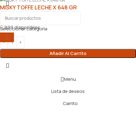
MISKY TOFFE LECHE X 648 GR
$
8.930,00
999 disponibles
Seleccionar categoría
Añadir Al Carrito
Menu
Lista de deseos
Carrito