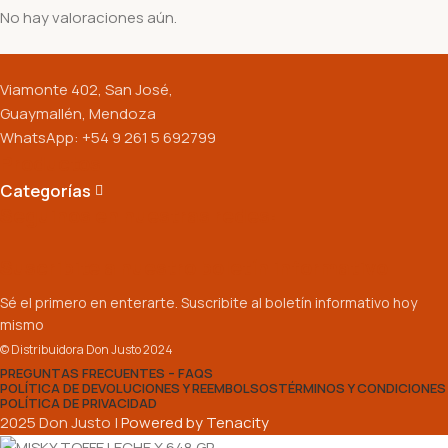
No hay valoraciones aún.
Viamonte 402, San José,
Guaymallén, Mendoza
WhatsApp: +54 9 261 5 692799
Productos
Categorías
Seguinos en nuestras redes:
Suscribite a nuestro boletín informativo
Sé el primero en enterarte. Suscribite al boletín informativo hoy
mismo
© Distribuidora Don Justo 2024
PREGUNTAS FRECUENTES – FAQS
POLÍTICA DE DEVOLUCIONES Y REEMBOLSOS
TÉRMINOS Y CONDICIONES
POLÍTICA DE PRIVACIDAD
2025 Don Justo |
Powered by Tenacity