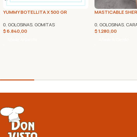
YUMMY BOTELLITA X 500 GR
MASTICABLE SHER
0
,
GOLOSINAS
,
GOMITAS
0
,
GOLOSINAS
,
CAR
$
6.840,00
$
1.280,00
Añadir Al Carrito
Añadir Al Carrito