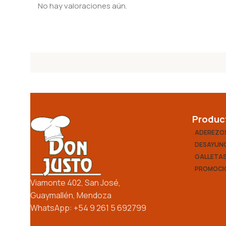
No hay valoraciones aún.
Produc
ADEREZO
DESAYUNO
GALLETA
PROMOCI
Viamonte 402, San José,
Guaymallén, Mendoza
WhatsApp: +54 9 261 5 692799