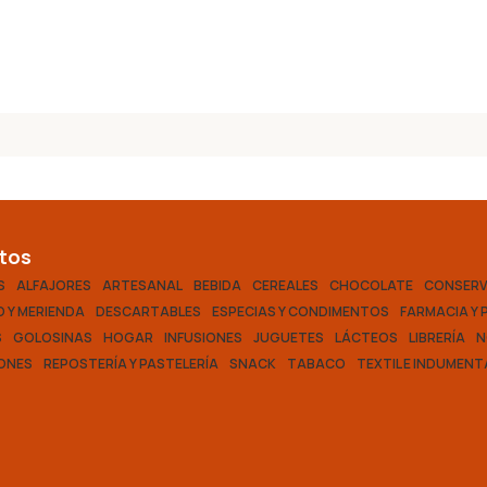
tos
S
ALFAJORES
ARTESANAL
BEBIDA
CEREALES
CHOCOLATE
CONSER
 Y MERIENDA
DESCARTABLES
ESPECIAS Y CONDIMENTOS
FARMACIA Y 
S
GOLOSINAS
HOGAR
INFUSIONES
JUGUETES
LÁCTEOS
LIBRERÍA
N
ONES
REPOSTERÍA Y PASTELERÍA
SNACK
TABACO
TEXTIL E INDUMENT