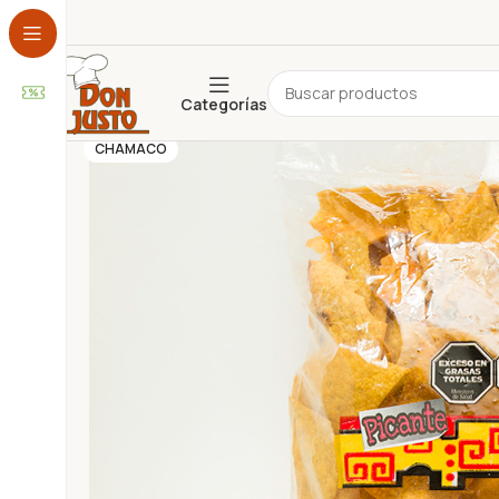
Categorías
ADEREZOS
ALFAJORES
CHAMACO
ARTESANAL
BEBIDA
CEREALES
CHOCOLATE
CONSERVAS
COPETÍN
COTILLÓN
DESAYUNO Y MERIENDA
DESCARTABLES
ESPECIAS Y CONDIMENTOS
FARMACIA Y PERFUMERÍA
FRUTOS SECOS
GALLETAS
GOLOSINAS
HOGAR
INFUSIONES
JUGUETES
LÁCTEOS
LIBRERÍA
NO PERECEDEROS
PANIFICADOS