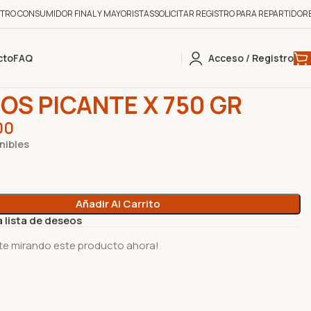
STRO CONSUMIDOR FINAL Y MAYORISTAS
SOLICITAR REGISTRO PARA REPARTIDOR
cto
FAQ
Acceso / Registro
CHICITOS
0
NACHOS PICANTE X 750 GR
OS PICANTE X 750 GR
00
nibles
Añadir Al Carrito
a lista de deseos
te mirando este producto ahora!