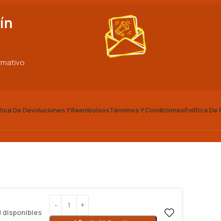
ín
ormativo
ítica De Devoluciones Y Reembolsos
Términos Y Condiciones
Política De
 disponibles