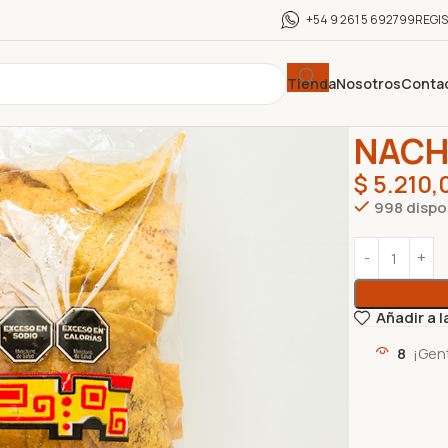
+54 9 261 5 692799
REGI
Tienda
Nosotros
Conta
Inicio
SNACK
NACH
$
5.210,
998 dispo
Añadir a l
8
¡Gen