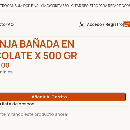
STRO CONSUMIDOR FINAL Y MAYORISTAS
SOLICITAR REGISTRO PARA REPARTIDOR
cto
FAQ
Acceso / Registro
LATE
0
0
NARANJA BAÑADA EN CHOCOLATE X 500 GR
NJA BAÑADA EN
OLATE X 500 GR
,00
nibles
Añadir Al Carrito
a lista de deseos
nte mirando este producto ahora!