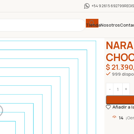
+54 9 261 5 692799
REGI
Tienda
Nosotros
Conta
Inicio
CHOCO
NARA
CHOC
$
21.390
999 dispo
Añadir a l
14
¡Ge