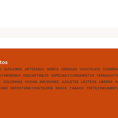
tos
S
ALFAJORES
ARTESANAL
BEBIDA
CEREALES
CHOCOLATE
CONSER
 Y MERIENDA
DESCARTABLES
ESPECIAS Y CONDIMENTOS
FARMACIA Y 
S
GOLOSINAS
HOGAR
INFUSIONES
JUGUETES
LÁCTEOS
LIBRERÍA
N
ONES
REPOSTERÍA Y PASTELERÍA
SNACK
TABACO
TEXTIL E INDUMENT