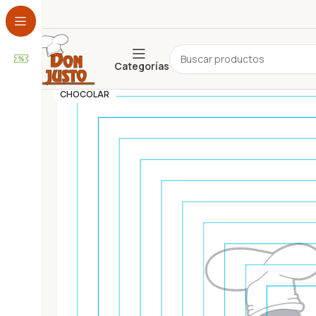
Categorías
ADEREZOS
ALFAJORES
CHOCOLAR
ARTESANAL
BEBIDA
CEREALES
CHOCOLATE
CONSERVAS
COPETÍN
COTILLÓN
DESAYUNO Y MERIENDA
DESCARTABLES
ESPECIAS Y CONDIMENTOS
FARMACIA Y PERFUMERÍA
FRUTOS SECOS
GALLETAS
GOLOSINAS
HOGAR
INFUSIONES
JUGUETES
LÁCTEOS
LIBRERÍA
NO PERECEDEROS
PANIFICADOS