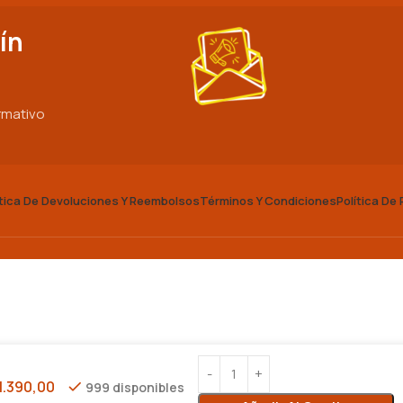
ín
ormativo
ítica De Devoluciones Y Reembolsos
Términos Y Condiciones
Política De
1.390,00
999 disponibles