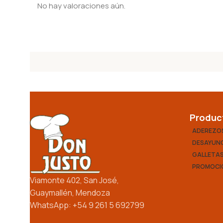
No hay valoraciones aún.
Produc
ADEREZO
DESAYUNO
GALLETA
PROMOCI
Viamonte 402, San José,
Guaymallén, Mendoza
WhatsApp: +54 9 261 5 692799