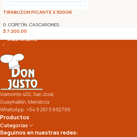
TIRABUZON PICANTE X 500GR
0
,
COPETÍN
,
CASCARONES
$
7.200,00
Añadir Al Carrito
Viamonte 402, San José,
Guaymallén, Mendoza
WhatsApp: +54 9 261 5 692799
Productos
Categorías
Seguinos en nuestras redes: