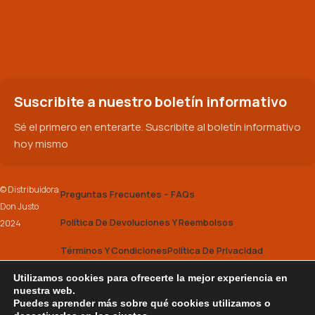
Suscribite a nuestro boletín informativo
Sé el primero en enterarte. Suscribite al boletín informativo
hoy mismo
© Distribuidora
Preguntas Frecuentes – FAQs
Don Justo
Política De Devoluciones Y Reembolsos
2024
Términos Y Condiciones
Política De Privacidad
Utilizamos cookies para ofrecerte la mejor experiencia en
2025 Don Justo |
Powered by Tenacity
nuestra web.
Puedes aprender más sobre qué cookies utilizamos o