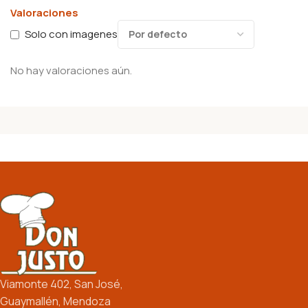
Valoraciones
Solo con imagenes
No hay valoraciones aún.
Viamonte 402, San José,
Guaymallén, Mendoza