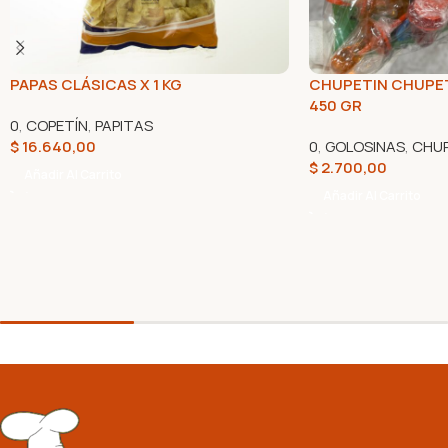
PAPAS CLÁSICAS X 1 KG
CHUPETIN CHUPETE
450 GR
0
,
COPETÍN
,
PAPITAS
$
16.640,00
0
,
GOLOSINAS
,
CHUP
$
2.700,00
Añadir Al Carrito
Añadir Al Carrito