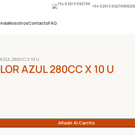
+54 9 261 5 692799
REGI
enda
Nosotros
Contacto
FAQ
ZUL 280CC X 10 U
OR AZUL 280CC X 10 U
Añadir Al Carrito