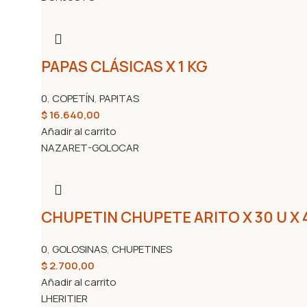
PAPAS CLÁSICAS X 1 KG
0
,
COPETÍN
,
PAPITAS
$
16.640,00
Añadir al carrito
NAZARET-GOLOCAR
CHUPETIN CHUPETE ARITO X 30 U X 
0
,
GOLOSINAS
,
CHUPETINES
$
2.700,00
Añadir al carrito
LHERITIER