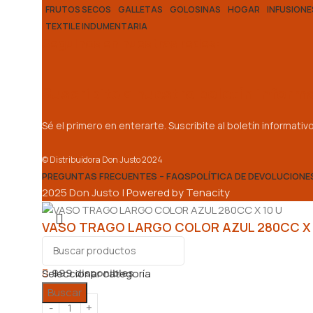
FRUTOS SECOS
GALLETAS
GOLOSINAS
HOGAR
INFUSIONE
TEXTIL E INDUMENTARIA
Seguinos en nuestras redes:
Suscribite a nuestro boletín inform
Sé el primero en enterarte. Suscribite al boletín informati
© Distribuidora Don Justo 2024
PREGUNTAS FRECUENTES – FAQS
POLÍTICA DE DEVOLUCIONE
2025 Don Justo |
Powered by Tenacity
VASO TRAGO LARGO COLOR AZUL 280CC X 
$
2.480,00
999 disponibles
Seleccionar categoría
Buscar