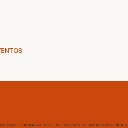
VENTOS
OCOLATE
CONSERVAS
COPETÍN
COTILLÓN
DESAYUNO Y MERIENDA