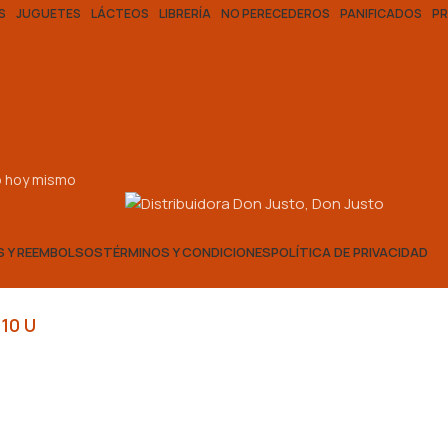
S
JUGUETES
LÁCTEOS
LIBRERÍA
NO PERECEDEROS
PANIFICADOS
P
ativo
vo hoy mismo
S Y REEMBOLSOS
TÉRMINOS Y CONDICIONES
POLÍTICA DE PRIVACIDAD
10 U