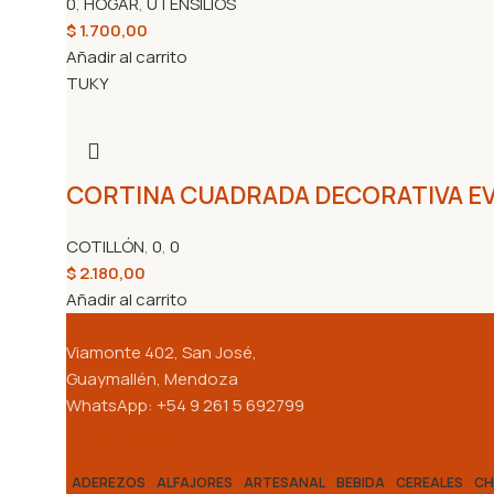
0
,
HOGAR
,
UTENSILIOS
$
1.700,00
Añadir al carrito
TUKY
CORTINA CUADRADA DECORATIVA E
COTILLÓN
,
0
,
0
$
2.180,00
Añadir al carrito
Viamonte 402, San José,
Guaymallén, Mendoza
WhatsApp: +54 9 261 5 692799
Productos
ADEREZOS
ALFAJORES
ARTESANAL
BEBIDA
CEREALES
CH