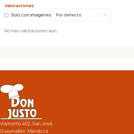
Valoraciones
Solo con imagenes
No hay valoraciones aún.
Viamonte 402, San José,
Guaymallén, Mendoza