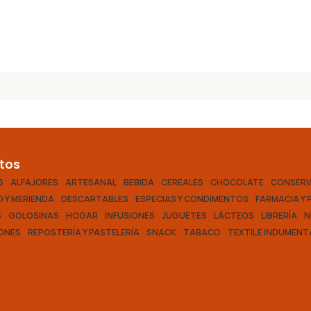
tos
S
ALFAJORES
ARTESANAL
BEBIDA
CEREALES
CHOCOLATE
CONSER
 Y MERIENDA
DESCARTABLES
ESPECIAS Y CONDIMENTOS
FARMACIA Y 
S
GOLOSINAS
HOGAR
INFUSIONES
JUGUETES
LÁCTEOS
LIBRERÍA
N
ONES
REPOSTERÍA Y PASTELERÍA
SNACK
TABACO
TEXTIL E INDUMENT