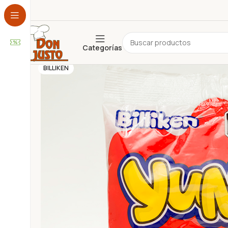
Categorías
ADEREZOS
ALFAJORES
BILLIKEN
ARTESANAL
BEBIDA
CEREALES
CHOCOLATE
CONSERVAS
COPETÍN
COTILLÓN
DESAYUNO Y MERIENDA
DESCARTABLES
ESPECIAS Y CONDIMENTOS
FARMACIA Y PERFUMERÍA
FRUTOS SECOS
GALLETAS
GOLOSINAS
HOGAR
INFUSIONES
JUGUETES
LÁCTEOS
LIBRERÍA
NO PERECEDEROS
PANIFICADOS