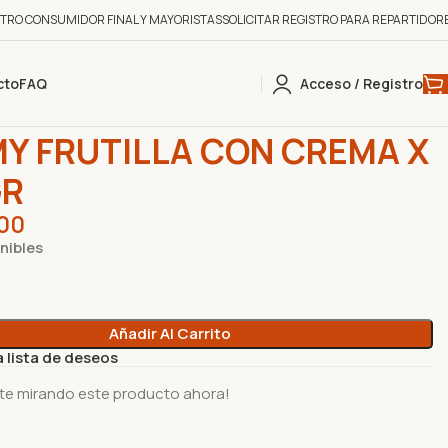
STRO CONSUMIDOR FINAL Y MAYORISTAS
SOLICITAR REGISTRO PARA REPARTIDOR
cto
FAQ
Acceso / Registro
INAS
0
0
YUMMY FRUTILLA CON CREMA X 500 GR
Y FRUTILLA CON CREMA X
GR
00
nibles
Añadir Al Carrito
a lista de deseos
te mirando este producto ahora!