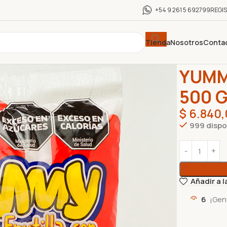
+54 9 261 5 692799
REGI
Tienda
Nosotros
Conta
Inicio
GOLOS
YUMM
500 
$
6.840,
999 dispo
Añadir a l
6
¡Gen