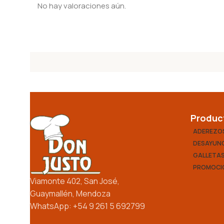
No hay valoraciones aún.
Produc
ADEREZO
DESAYUNO
GALLETA
PROMOCI
Viamonte 402, San José,
Guaymallén, Mendoza
WhatsApp: +54 9 261 5 692799