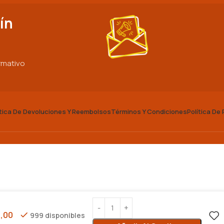
ín
ormativo
ítica De Devoluciones Y Reembolsos
Términos Y Condiciones
Política De
,00
999 disponibles