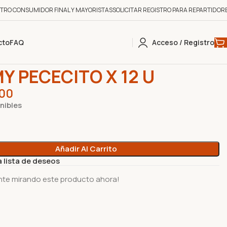
STRO CONSUMIDOR FINAL Y MAYORISTAS
SOLICITAR REGISTRO PARA REPARTIDOR
cto
FAQ
Acceso / Registro
INAS
0
0
YUMMY PECECITO X 12 U
Y PECECITO X 12 U
00
nibles
Añadir Al Carrito
a lista de deseos
nte mirando este producto ahora!