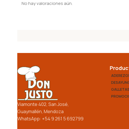
No hay valoraciones aún.
Produc
ADEREZO
DESAYUNO
GALLETA
PROMOCI
Viamonte 402, San José,
Guaymallén, Mendoza
WhatsApp: +54 9 261 5 692799