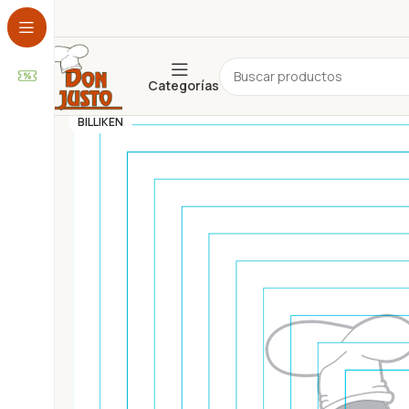
Categorías
ADEREZOS
ALFAJORES
BILLIKEN
ARTESANAL
BEBIDA
CEREALES
CHOCOLATE
CONSERVAS
COPETÍN
COTILLÓN
DESAYUNO Y MERIENDA
DESCARTABLES
ESPECIAS Y CONDIMENTOS
FARMACIA Y PERFUMERÍA
FRUTOS SECOS
GALLETAS
GOLOSINAS
HOGAR
INFUSIONES
JUGUETES
LÁCTEOS
LIBRERÍA
NO PERECEDEROS
PANIFICADOS