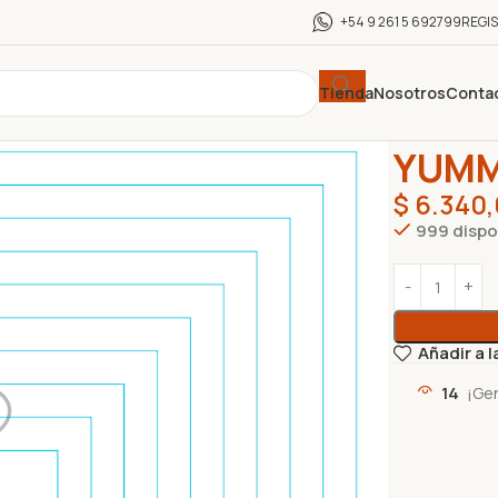
+54 9 261 5 692799
REGI
Tienda
Nosotros
Conta
Inicio
GOLOS
YUMM
$
6.340,
999 dispo
Añadir a l
14
¡Ge