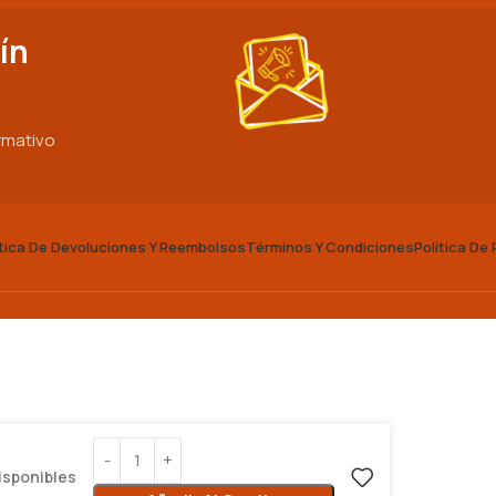
ín
ormativo
ítica De Devoluciones Y Reembolsos
Términos Y Condiciones
Política De
isponibles