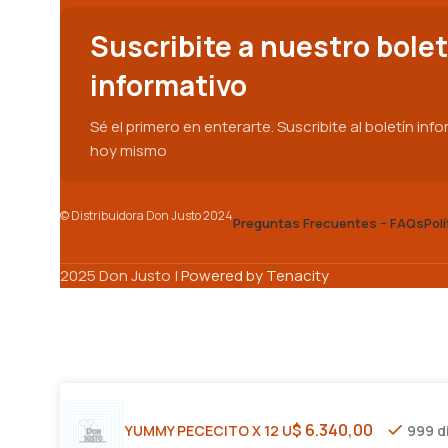
Suscribite a nuestro bolet
informativo
Sé el primero en enterarte. Suscribite al boletín inf
hoy mismo
© Distribuidora Don Justo 2024
Preguntas Frecuentes – FAQs
Pol
2025 Don Justo |
Powered by Tenacity
$
6.340,00
YUMMY PECECITO X 12 U
999 d