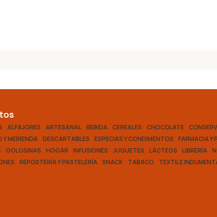
tos
S
ALFAJORES
ARTESANAL
BEBIDA
CEREALES
CHOCOLATE
CONSER
 Y MERIENDA
DESCARTABLES
ESPECIAS Y CONDIMENTOS
FARMACIA Y 
S
GOLOSINAS
HOGAR
INFUSIONES
JUGUETES
LÁCTEOS
LIBRERÍA
N
ONES
REPOSTERÍA Y PASTELERÍA
SNACK
TABACO
TEXTIL E INDUMENT