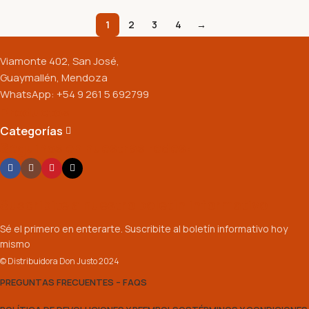
1
2
3
4
→
Viamonte 402, San José,
Guaymallén, Mendoza
WhatsApp: +54 9 261 5 692799
Productos
Categorías
Seguinos en nuestras redes:
Suscribite a nuestro boletín informativo
Sé el primero en enterarte. Suscribite al boletín informativo hoy
mismo
© Distribuidora Don Justo 2024
PREGUNTAS FRECUENTES – FAQS