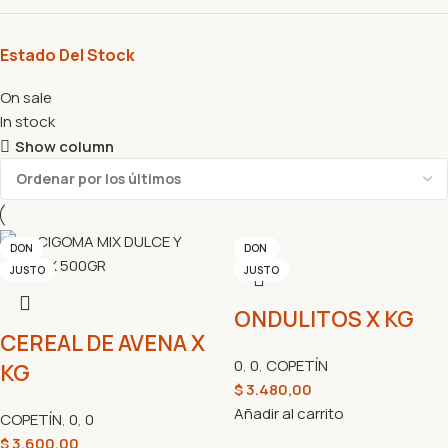
Estado Del Stock
On sale
In stock
Show column
DON
DON
DON
DON
DON
DON
DON
DON
DON
DON
LAWY
DON
JUSTO
JUSTO
JUSTO
JUSTO
JUSTO
JUSTO
JUSTO
JUSTO
JUSTO
JUSTO
JUSTO
ONDULITOS X KG
CEREAL DE AVENA X
0
,
0
,
COPETÍN
KG
$
3.480,00
Añadir al carrito
COPETÍN
,
0
,
0
$
3.600,00