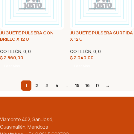
JUGUETE PULSERA CON
JUGUETE PULSERA SURTIDA
BRILLO X 12 U
X 12 U
COTILLÓN
,
0
,
0
COTILLÓN
,
0
,
0
$
2.860,00
$
2.040,00
Leer Más
Leer Más
1
2
3
4
…
15
16
17
→
Viamonte 402, San José,
Guaymallén, Mendoza