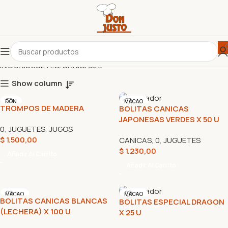
Inicio
JUGUETES
CANICAS
0
Show column
DON
MACAO
TROMPOS DE MADERA
BOLITAS CANICAS
JUSTO
JAPONESAS VERDES X 50 U
0
,
JUGUETES
,
JUGOS
$
1.500,00
CANICAS
,
0
,
JUGUETES
$
1.230,00
Añadir Al Carrito
Añadir Al Carrito
MACAO
MACAO
BOLITAS CANICAS BLANCAS
BOLITAS ESPECIAL DRAGON
(LECHERA) X 100 U
X 25 U