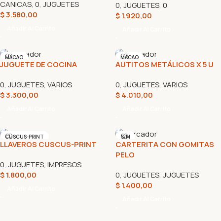
CANICAS
,
0
,
JUGUETES
0
,
JUGUETES
,
0
$
3.580,00
$
1.920,00
Añadir Al Carrito
Añadir Al Carrito
MACAO
MACAO
JUGUETE DE COCINA
AUTITOS METÁLICOS X 5 U
0
,
JUGUETES
,
VARIOS
0
,
JUGUETES
,
VARIOS
$
3.300,00
$
4.010,00
Añadir Al Carrito
Añadir Al Carrito
CUSCUS-PRINT
S/M
LLAVEROS CUSCUS-PRINT
CARTERITA CON GOMITAS
PELO
0
,
JUGUETES
,
IMPRESOS
$
1.800,00
0
,
JUGUETES
,
JUGUETES
$
1.400,00
Añadir Al Carrito
Añadir Al Carrito