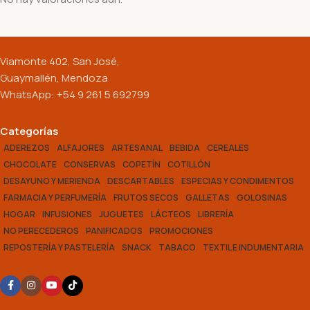
Viamonte 402, San José,
Guaymallén, Mendoza
WhatsApp: +54 9 261 5 692799
Productos
Categorías
ADEREZOS
ALFAJORES
ARTESANAL
BEBIDA
CEREALES
CHOCOLATE
CONSERVAS
COPETÍN
COTILLÓN
DESAYUNO Y MERIENDA
DESCARTABLES
ESPECIAS Y CONDIMENTOS
FARMACIA Y PERFUMERÍA
FRUTOS SECOS
GALLETAS
GOLOSINAS
HOGAR
INFUSIONES
JUGUETES
LÁCTEOS
LIBRERÍA
NO PERECEDEROS
PANIFICADOS
PROMOCIONES
REPOSTERÍA Y PASTELERÍA
SNACK
TABACO
TEXTIL E INDUMENTARIA
Seguinos en nuestras redes: