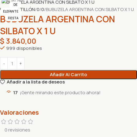
DE
Inicio
COTILLÓN
0
0
BUBUZELA ARGENTINA CON SILBATO X 1 U
ELEFANTE
BUBUZELA ARGENTINA CON
FIESTA
SILBATO X 1 U
$
3.840,00
999 disponibles
Añadir Al Carrito
Añadir a la lista de deseos
17
¡Gente mirando este producto ahora!
Valoraciones
0 revisiones