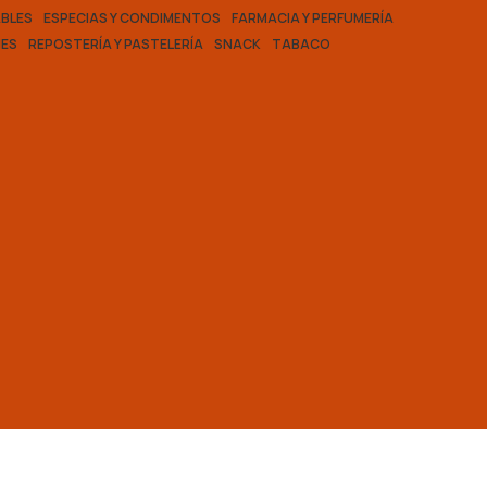
BLES
ESPECIAS Y CONDIMENTOS
FARMACIA Y PERFUMERÍA
ES
REPOSTERÍA Y PASTELERÍA
SNACK
TABACO