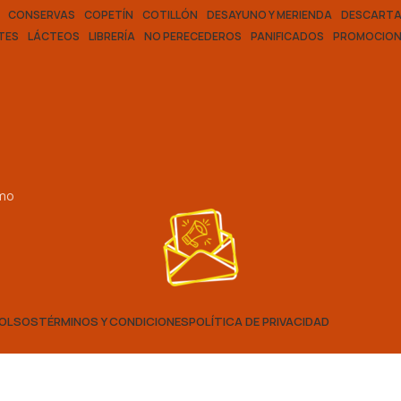
CONSERVAS
COPETÍN
COTILLÓN
DESAYUNO Y MERIENDA
DESCARTA
TES
LÁCTEOS
LIBRERÍA
NO PERECEDEROS
PANIFICADOS
PROMOCION
smo
BOLSOS
TÉRMINOS Y CONDICIONES
POLÍTICA DE PRIVACIDAD