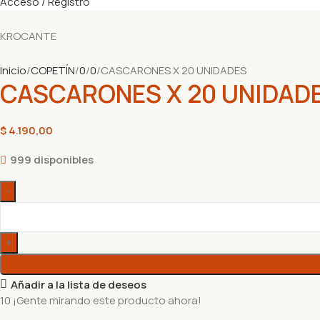
Acceso / Registro
KROCANTE
Inicio
COPETÍN
0
0
CASCARONES X 20 UNIDADES
CASCARONES X 20 UNIDAD
$
4.190,00
999 disponibles
Añadir a la lista de deseos
10
¡Gente mirando este producto ahora!