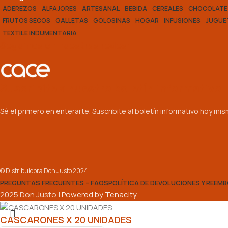
ADEREZOS
ALFAJORES
ARTESANAL
BEBIDA
CEREALES
CHOCOLATE
FRUTOS SECOS
GALLETAS
GOLOSINAS
HOGAR
INFUSIONES
JUGUE
TEXTIL E INDUMENTARIA
Seguinos en nuestras redes:
Suscribite a nuestro boletín informativo
Sé el primero en enterarte. Suscribite al boletín informativo hoy mi
© Distribuidora Don Justo 2024
PREGUNTAS FRECUENTES – FAQS
POLÍTICA DE DEVOLUCIONES Y REEM
2025 Don Justo |
Powered by Tenacity
CASCARONES X 20 UNIDADES