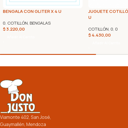
BENGALA CON GLITER X 4 U
JUGUETE COTILLÓ
U
0
,
COTILLÓN
,
BENGALAS
$
3.220,00
COTILLÓN
,
0
,
0
$
4.430,00
Añadir Al Carrito
Añadir Al Carrito
Viamonte 402, San José,
Guaymallén, Mendoza