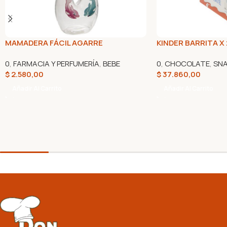
MAMADERA FÁCIL AGARRE
KINDER BARRITA X 
0
,
FARMACIA Y PERFUMERÍA
,
BEBE
0
,
CHOCOLATE
,
SN
$
2.580,00
$
37.860,00
Añadir Al Carrito
Añadir Al Carrito