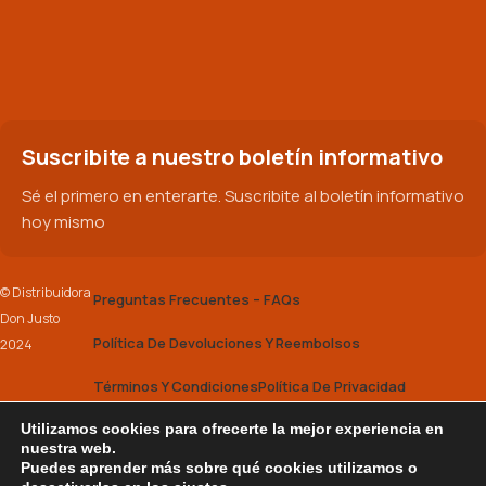
Suscribite a nuestro boletín informativo
Sé el primero en enterarte. Suscribite al boletín informativo
hoy mismo
© Distribuidora
Preguntas Frecuentes – FAQs
Don Justo
Política De Devoluciones Y Reembolsos
2024
Términos Y Condiciones
Política De Privacidad
Utilizamos cookies para ofrecerte la mejor experiencia en
2025 Don Justo |
Powered by Tenacity
nuestra web.
Puedes aprender más sobre qué cookies utilizamos o