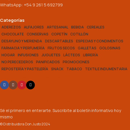
WhatsApp: +54 9 261 5 692799
Productos
Categorías
ADEREZOS
ALFAJORES
ARTESANAL
BEBIDA
CEREALES
CHOCOLATE
CONSERVAS
COPETÍN
COTILLÓN
DESAYUNO Y MERIENDA
DESCARTABLES
ESPECIAS Y CONDIMENTOS
FARMACIA Y PERFUMERÍA
FRUTOS SECOS
GALLETAS
GOLOSINAS
HOGAR
INFUSIONES
JUGUETES
LÁCTEOS
LIBRERÍA
NO PERECEDEROS
PANIFICADOS
PROMOCIONES
REPOSTERÍA Y PASTELERÍA
SNACK
TABACO
TEXTIL E INDUMENTARIA
Seguinos en nuestras redes:
Suscribite a nuestro boletín informativo
Sé el primero en enterarte. Suscribite al boletín informativo hoy
mismo
© Distribuidora Don Justo 2024