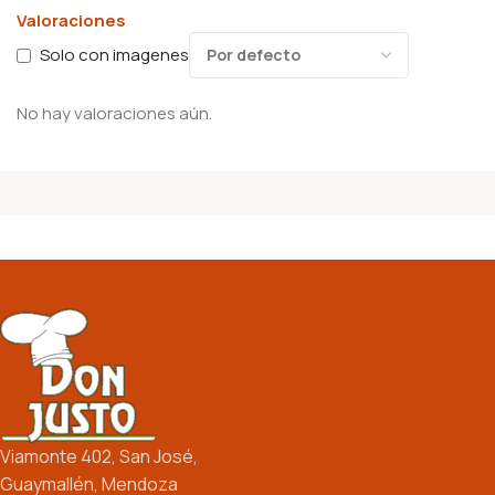
Valoraciones
Solo con imagenes
No hay valoraciones aún.
Viamonte 402, San José,
Guaymallén, Mendoza